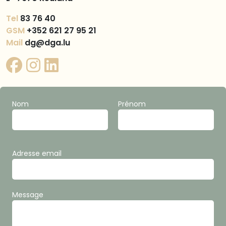
Tel
83 76 40
GSM
+352 621 27 95 21
Mail
dg@dga.lu
Nom
Prénom
Adresse email
Message