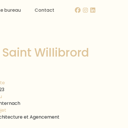
Le bureau
Contact
Saint Willibrord
te
23
u
hternach
jet
chitecture et Agencement