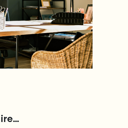
aire…