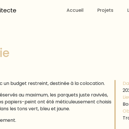
itecte
Accueil
Projets
ie
un budget restreint, destinée à la colocation.
Da
20
éservés au maximum, les parquets juste ravivés,
Lie
 des papiers-peint ont été méticuleusement choisis
Bo
s les tons vert, bleu et jaune.
Ob
Tr
lement.