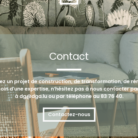
Contact
ez un projet de construction, de transformation, de ré
oin d'une expertise, n’hésitez pas à nous contacter pa
à dg@dga.lu ou par téléphone au 83 76 40.
Contactez-nous