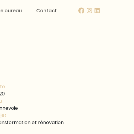
Le bureau
Contact
te
20
u
nnevoie
jet
ansformation et rénovation