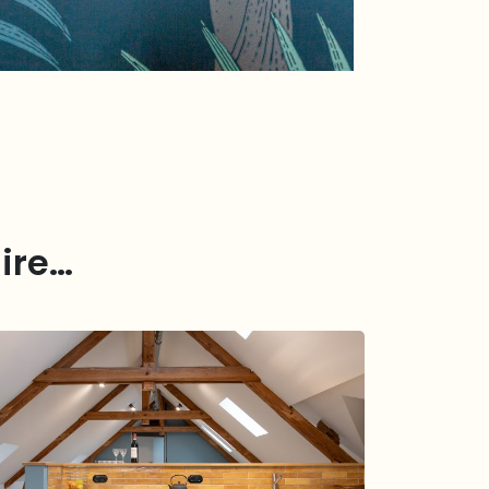
aire…